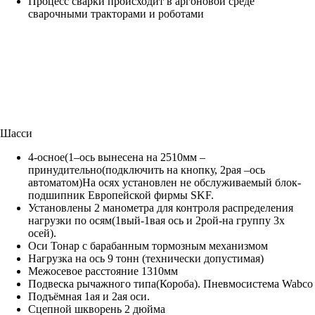
Процесс сварки происходит в аргоновой среде
сварочными тракторами и роботами
Шасси
4-осное(1–ось вынесена на 2510мм –
принудительно(подключить на кнопку, 2рая –ось
автоматом)На осях установлен не обслуживаемый блок-
подшипник Европейской фирмы SKF.
Установлены 2 манометра для контроля распределения
нагрузки по осям(1вый-1вая ось и 2рой-на группу 3х
осей).
Оси Тонар с барабанным тормозным механизмом
Нагрузка на ось 9 тонн (технически допустимая)
Межосевое расстояние 1310мм
Подвеска рычажного типа(Короба). Пневмосистема Wabco
Подъёмная 1ая и 2ая оси.
Сцепной шкворень 2 дюйма