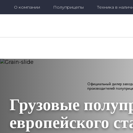
О компании
Полуприцепы
Техника в налич
Официальный дилер заводов производителей полуприцепов
Официальный дилер завод
производителей полуприц
Грузовые полуп
европейского ст