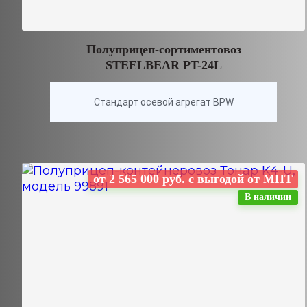
Полуприцеп-сортиментовоз
STEELBEAR PT-24L
Стандарт осевой агрегат BPW
от 2 565 000 руб. с выгодой от МПТ
В наличии