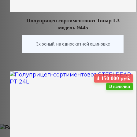
Полуприцеп сортиментовоз Тонар L3
модель 9445
3х осный, на односкатной ошиновке
4 150 000 руб.
В наличии