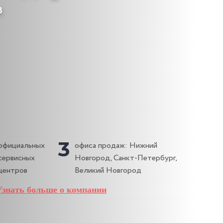
з
3
официальных
офиса продаж: Нижний
сервисных
Новгород, Санкт-Петербург,
центров
Великий Новгород
Узнать больше о компании