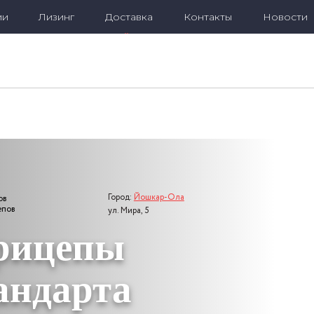
ии
Лизинг
Доставка
Контакты
Новости
Город:
Йошкар-Ола
ул. Мира, 5
8-800-302-9003
info@gruz-pricepy.ru
Город:
Йошкар-Ола
ов
епов
ул. Мира, 5
рицепы
андарта