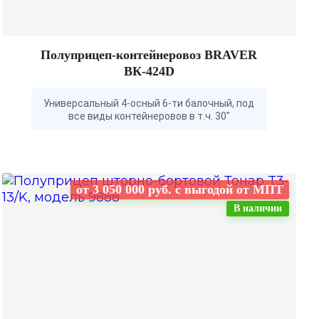
Полуприцеп-контейнеровоз BRAVER
BК-424D
Универсальный 4-осный 6-ти балочный, под
все виды контейнеровов в т.ч. 30"
от 3 050 000 руб. с выгодой от МПТ
В наличии