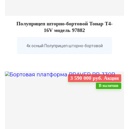
Полуприцеп шторно-бортовой Тонар Т4-
16V модель 97882
4х осный Полуприцеп шторно-бортовой
3 590 000 руб. Акция
В наличии