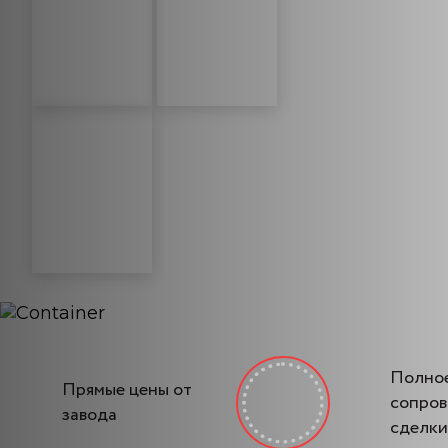
Полно
Прямые цены от
сопро
завода
сделки