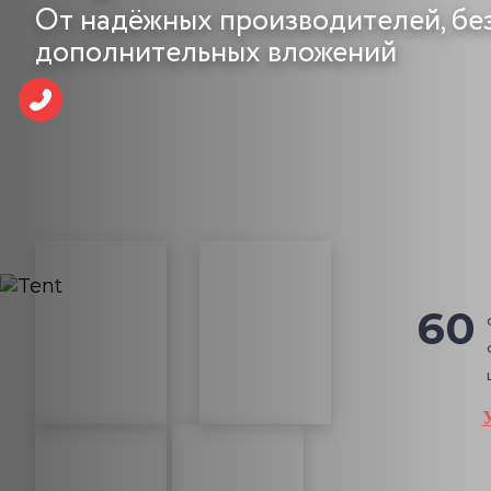
От надёжных производителей, бе
дополнительных вложений
60