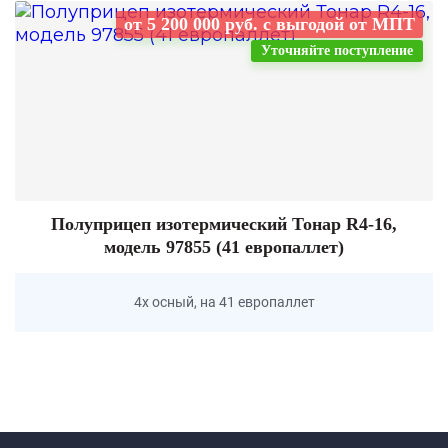
от 5 200 000 руб. с выгодой от МПТ
Уточняйте поступление
Полуприцеп изотермический Тонар R4-16,
модель 97855 (41 европаллет)
4х осный, на 41 европаллет