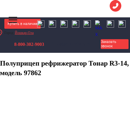
Купить в наличии
Город:
Йошкар-Ола
Грузовые Прицепы
Полуприцепы
Заказать
8-800-302-9003
info@gruz-pricepy.ru
Полуприцепы рефрижераторы (изотермы)
звонок
Полуприцеп рефрижератор Тонар R3-14, модель 97862
Полуприцеп рефрижератор Тонар R3-14,
модель 97862